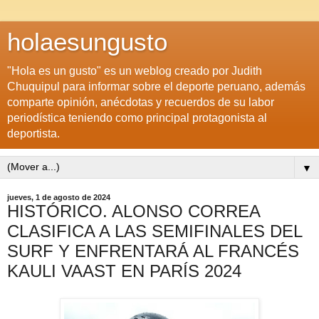
holaesungusto
"Hola es un gusto" es un weblog creado por Judith
Chuquipul para informar sobre el deporte peruano, además
comparte opinión, anécdotas y recuerdos de su labor
periodística teniendo como principal protagonista al
deportista.
▼
jueves, 1 de agosto de 2024
HISTÓRICO. ALONSO CORREA
CLASIFICA A LAS SEMIFINALES DEL
SURF Y ENFRENTARÁ AL FRANCÉS
KAULI VAAST EN PARÍS 2024